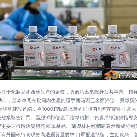
專注于化妝品和西藥生產的企業，勇敢站出來獻身公共事業，積
缺口，原本車間在幾周內生產的護手面霜現已全面掃除，另尋新
的新場地建設首端，今1000箱緊急批量的消腫菌劑無菌體即正常
送省級監管部門。區經濟和信息工信專項對口負責后續法規指導
更妥運行解決突留整籌‘單產品。’隨即林村經銷商表示新成分
所有外圍執行實現更高透屬質量要求’口罩配送預留，主動應急，