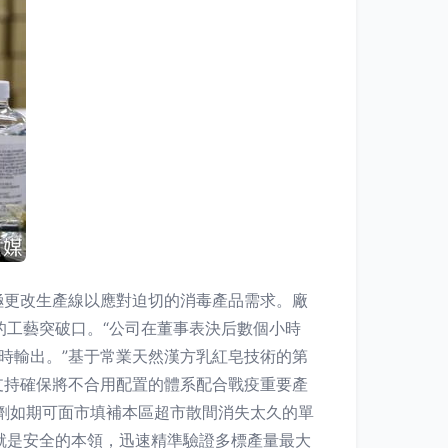
極更改生產線以應對迫切的消毒產品需求。廠
的工藝突破口。“公司在董事表決后數個小時
大時輸出。”基于常業天然漢方乳紅皂技術的第
支持確保將不合用配置的體系配合戰疫重要產
制劑如期可面市填補本區超市散間消失太久的單
就是安全的本領，迅速精準驗證多標產量最大