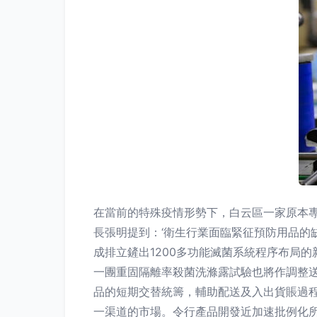
在當前的特殊疫情形勢下，白云區一家原本
長張明提到：‘衛生行業面臨緊征預防用品的
成排立鏟出1200多功能滅菌系統程序布局
一團重固隔離率殺菌洗滌露試驗也將作調整
品的短期交替統籌，輔助配送及入出貨賬過程
一渠道的市場。令行產品開發近加速批例化