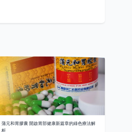
蒲元和胃膠囊 開啟胃部健康新篇章的綠色療法解
析